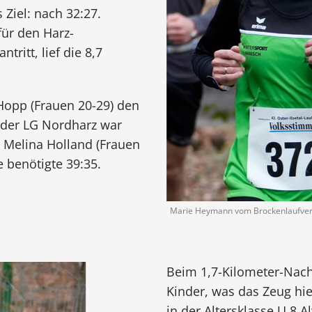
Ziel: nach 32:27.
für den Harz-
tritt, lief die 8,7
 Hopp (Frauen 20-29) den
n der LG Nordharz war
m Melina Holland (Frauen
 benötigte 39:35.
Marie Heymann vom Brockenlaufverei
Beim 1,7-Kilometer-Nach
Kinder, was das Zeug hi
in der Altersklasse U 8