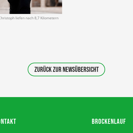
hristoph liefen nach 8,7 Kilometern
ZURÜCK ZUR NEWSÜBERSICHT
ONTAKT
BROCKENLAUF