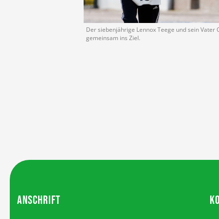
Der siebenjährige Lennox Teege und sein Vater C
gemeinsam ins Ziel.
ANSCHRIFT
K