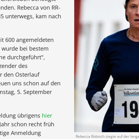
tunden. Rebecca von RR-
 35 unterwegs, kam nach
 mit 600 angemeldeten
, wurde bei bestem
me durchgeführt",
tzender des
r den Osterlauf
reuen uns schon auf den
stag, 5. September
meldung übrigens
hier
Jahr schon recht früh
eitige Anmeldung
Rebecca Robisch siegte auf der lang