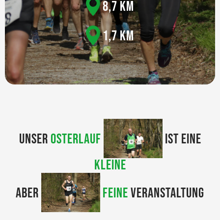
8,7 KM
1,7 KM
UNSER
OSTERLAUF
IST EINE
KLEINE
ABER
FEINE
VERANSTALTUNG